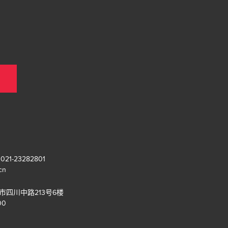
1-23282801
cn
海市四川中路213号6楼
00