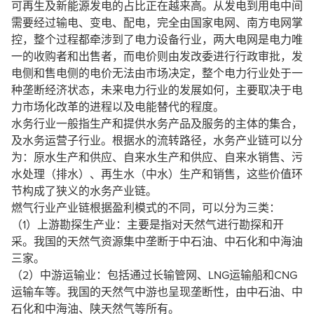
可再生及新能源发电的占比正在越来高。从发电到用电中间
需要经过输电、变电、配电，完全由国家电网、南方电网掌
控，整个过程都牵涉到了电力设备行业，两大电网是电力唯
一的收购者和出售者，而电价则由发改委进行行政审批，发
电侧和售电侧的电价无法由市场决定，整个电力行业处于一
种垄断经济状态，未来电力行业的发展如何，主要取决于电
力市场化改革的进程以及电能替代的程度。
水务行业一般指生产和提供水务产品及服务的主体的集合，
及水务运营子行业。根据水的流转路径，水务产业链可以分
为：原水生产和供应、自来水生产和供应、自来水销售、污
水处理（排水）、再生水（中水）生产和销售，这些价值环
节构成了狭义的水务产业链。
燃气行业产业链根据盈利模式的不同，可以分为三类：
（1）上游勘探生产业：主要是指对天然气进行勘探和开
采。我国的天然气资源集中垄断于中石油、中石化和中海油
三家。
（2）中游运输业：包括通过长输管网、LNG运输船和CNG
运输车等。我国的天然气中游也呈现垄断性，由中石油、中
石化和中海油、陕天然气等所有。