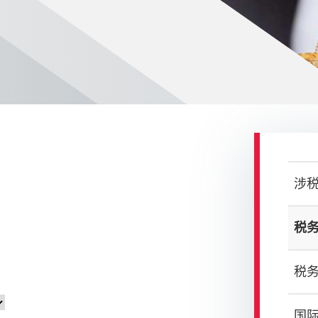
涉
税
税
国