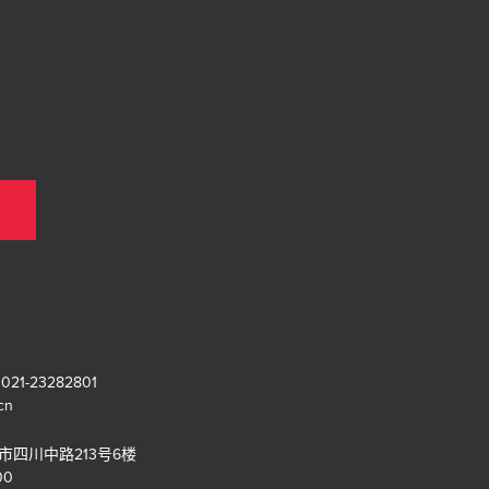
1-23282801
cn
海市四川中路213号6楼
00